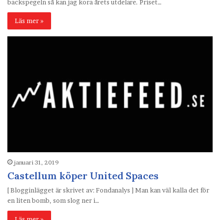
backspegeln så kan jag kora årets utdelare. Priset…
Läs mer »
januari 31, 2019
Castellum köper United Spaces
[ Blogginlägget är skrivet av: Fondanalys ] Man kan väl kalla det för
en liten bomb, som slog ner i…
Läs mer »