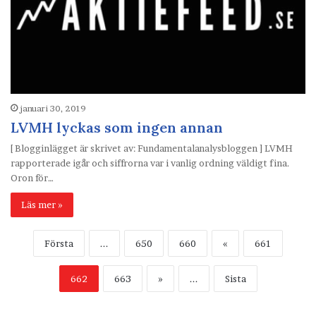
januari 30, 2019
LVMH lyckas som ingen annan
[ Blogginlägget är skrivet av: Fundamentalanalysbloggen ] LVMH
rapporterade igår och siffrorna var i vanlig ordning väldigt fina.
Oron för…
Läs mer »
Första
...
650
660
«
661
662
663
»
...
Sista