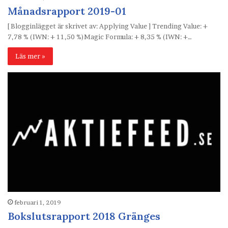
Månadsrapport 2019-01
[ Blogginlägget är skrivet av: Applying Value ] Trending Value: +
7,78 % (IWN: + 11,50 %)Magic Formula: + 8,35 % (IWN: +…
Läs mer »
februari 1, 2019
Bokslutsrapport 2018 Gränges