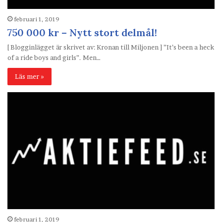
februari 1, 2019
750 000 kr – Nytt stort delmål!
[ Blogginlägget är skrivet av: Kronan till Miljonen ] ”It’s been a heck
of a ride boys and girls”. Men…
Läs mer »
februari 1, 2019