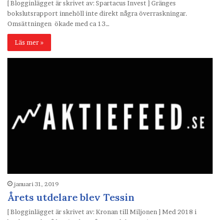
[ Blogginlägget är skrivet av: Spartacus Invest ] Gränges
bokslutsrapport innehöll inte direkt några överraskningar.
Omsättningen ökade med ca 13…
Läs mer »
januari 31, 2019
Årets utdelare blev Tessin
[ Blogginlägget är skrivet av: Kronan till Miljonen ] Med 2018 i