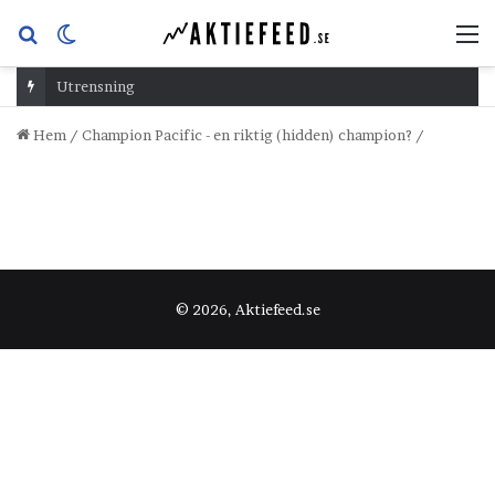
Sök
Switch
M
efter
skin
Utrensning
Hem
/
Champion Pacific - en riktig (hidden) champion?
/
© 2026, Aktiefeed.se