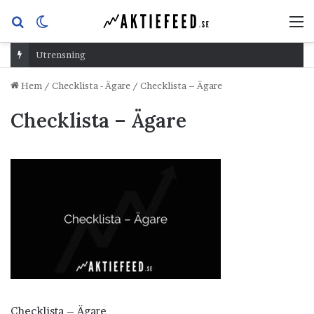
Sök
Switch
M
efter
skin
Utrensning
Hem
/
Checklista - Ägare
/
Checklista – Ägare
Checklista – Ägare
Checklista – Ägare