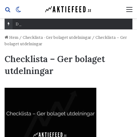
Sök
Switch
M
efter
skin
Dividend Overshoot Day
Hem
/
Checklista - Ger bolaget utdelningar
/
Checklista – Ger
bolaget utdelningar
Checklista – Ger bolaget
utdelningar