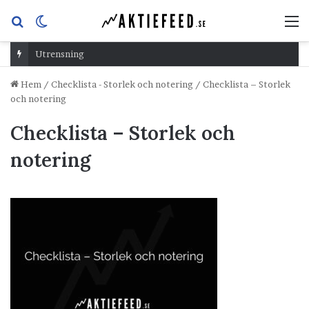
Sök
Switch
M
efter
skin
Utrensning
Hem
/
Checklista - Storlek och notering
/
Checklista – Storlek
och notering
Checklista – Storlek och
notering