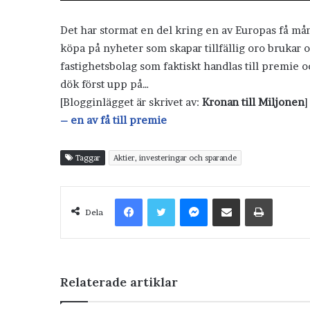
Det har stormat en del kring en av Europas få måna
köpa på nyheter som skapar tillfällig oro brukar o
fastighetsbolag som faktiskt handlas till premie oc
dök först upp på…
[Blogginlägget är skrivet av:
Kronan till Miljonen
]
– en av få till premie
Taggar
Aktier, investeringar och sparande
Facebook
Twitter
Messenger
Dela via e-post
Skriv ut
Dela
Relaterade artiklar