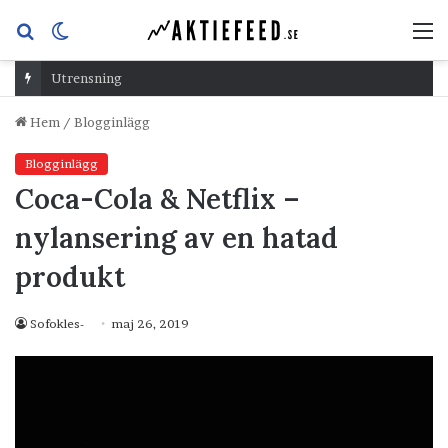
Sök
Switch
M
efter
skin
Utrensning
Hem
/
Blogginlägg
Blogginlägg
Coca-Cola & Netflix –
nylansering av en hatad
produkt
Sofokles-
maj 26, 2019