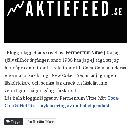
[ Blogginlägget är skrivet av:
Fermentum Vitae
] Då jag
själv tillhör årgången anno 1986 kan jag ej säga att jag
har några emotionella relationer till Coca-Cola och deras
enorma cirkus kring ”New Coke”. Sedan är jag ingen
läskdrickare och senast jag drack en läsk är, mig
veterligen, någon gång i årskurs 1…
Läs hela blogginlägget av Fermentum Vitae här:
Coca-
Cola & Netflix – nylansering av en hatad produkt
Taggar
jämför nätmäklare