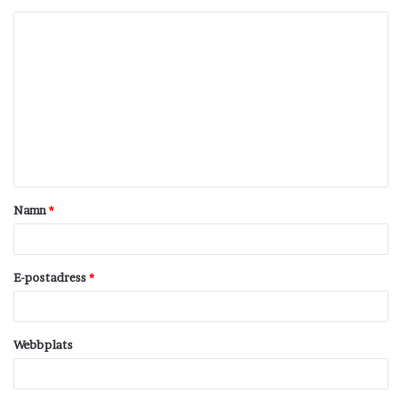
K
o
m
m
e
n
t
Namn
*
a
r
*
E-postadress
*
Webbplats