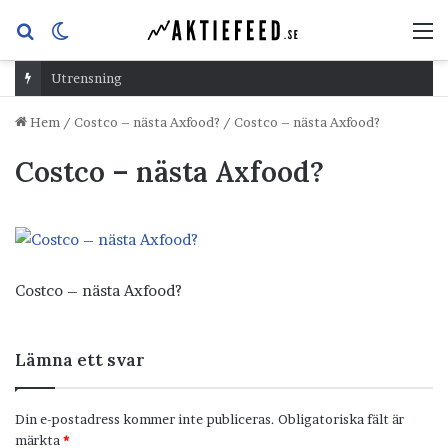
Sök
Switch
M
efter
skin
Utrensning
Hem
/
Costco – nästa Axfood?
/
Costco – nästa Axfood?
Costco – nästa Axfood?
Costco – nästa Axfood?
Lämna ett svar
Din e-postadress kommer inte publiceras.
Obligatoriska fält är
märkta
*