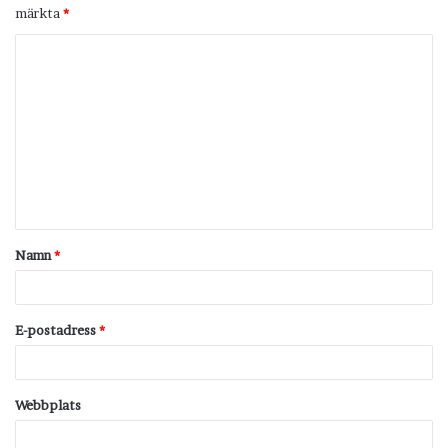
märkta
*
K
o
m
m
e
n
t
Namn
*
a
r
*
E-postadress
*
Webbplats