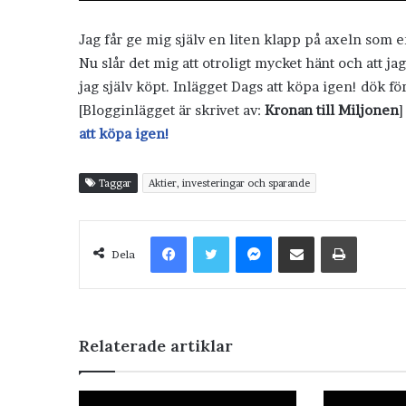
Jag får ge mig själv en liten klapp på axeln som 
Nu slår det mig att otroligt mycket hänt och att j
jag själv köpt. Inlägget Dags att köpa igen! dö
[Blogginlägget är skrivet av:
Kronan till Miljonen
]
att köpa igen!
Taggar
Aktier, investeringar och sparande
Facebook
Twitter
Messenger
Dela via e-post
Skriv ut
Dela
Relaterade artiklar