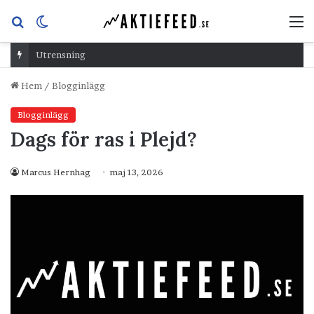
Sök
Switch
M
efter
skin
Utrensning
Hem
/
Blogginlägg
Blogginlägg
Dags för ras i Plejd?
Marcus Hernhag
maj 13, 2026