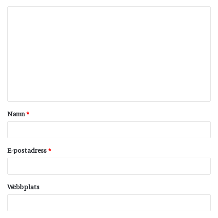
K
o
m
m
e
n
t
Namn
*
a
r
*
E-postadress
*
Webbplats