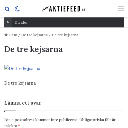
Sök
Switch
M
efter
skin
Dividend Overshoot Day
Hem
/
De tre kejsarna
/
De tre kejsarna
De tre kejsarna
De tre kejsarna
Lämna ett svar
Din e-postadress kommer inte publiceras.
Obligatoriska fält är
märkta
*