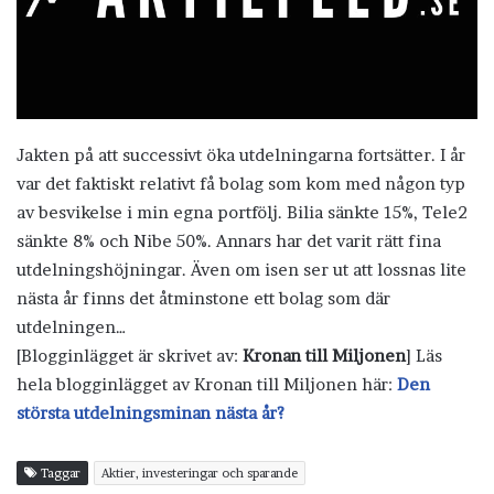
Jakten på att successivt öka utdelningarna fortsätter. I år
var det faktiskt relativt få bolag som kom med någon typ
av besvikelse i min egna portfölj. Bilia sänkte 15%, Tele2
sänkte 8% och Nibe 50%. Annars har det varit rätt fina
utdelningshöjningar. Även om isen ser ut att lossnas lite
nästa år finns det åtminstone ett bolag som där
utdelningen…
[Blogginlägget är skrivet av:
Kronan till Miljonen
] Läs
hela blogginlägget av Kronan till Miljonen här:
Den
största utdelningsminan nästa år?
Taggar
Aktier, investeringar och sparande