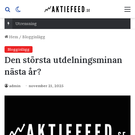
Sök
Switch
M
efter
skin
Utrensning
Hem
/
Blogginlägg
Blogginlägg
Den största utdelningsminan
nästa år?
admin
november 21, 2025