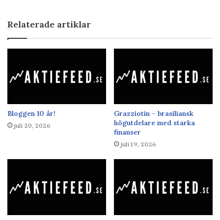
Relaterade artiklar
Bloggen 10 år!
Grazziotin – brasiliansk
högutdelare med starka
juli 20, 2026
finanser
juli 19, 2026