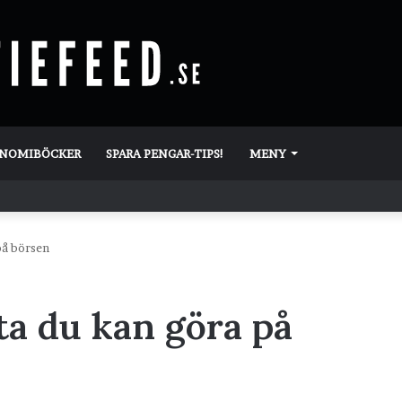
ONOMIBÖCKER
SPARA PENGAR-TIPS!
MENY
på börsen
ta du kan göra på