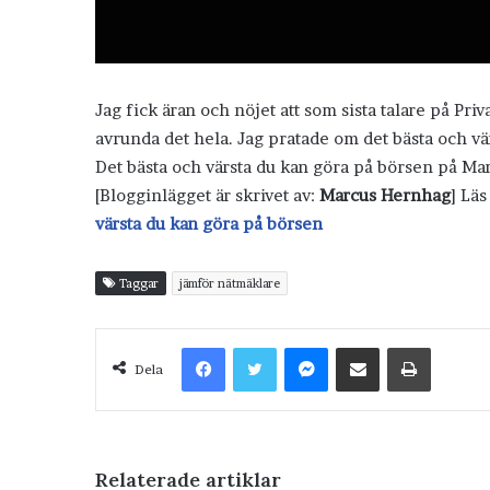
Jag fick äran och nöjet att som sista talare på Pr
avrunda det hela. Jag pratade om det bästa och vär
Det bästa och värsta du kan göra på börsen på M
[Blogginlägget är skrivet av:
Marcus Hernhag
] Lä
värsta du kan göra på börsen
Taggar
jämför nätmäklare
Facebook
Twitter
Messenger
Dela via e-post
Skriv ut
Dela
Relaterade artiklar