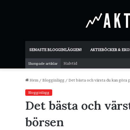
SENASTE BLOGGINLÄGGEN!
AKTIEBÖCKER & EK
Halvtid
Slumpade artiklar
Hem
/
Blogginlägg
/
Det bästa och värsta du kan göra 
Blogginlägg
Det bästa och värs
börsen