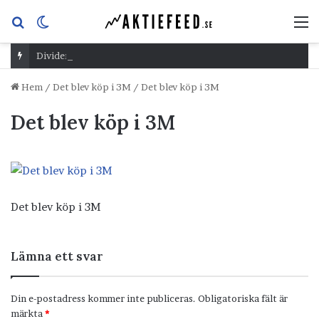
Sök
Switch
M
efter
skin
Dividend Overshoot Day
Hem
/
Det blev köp i 3M
/
Det blev köp i 3M
Det blev köp i 3M
Det blev köp i 3M
Lämna ett svar
Din e-postadress kommer inte publiceras.
Obligatoriska fält är
märkta
*