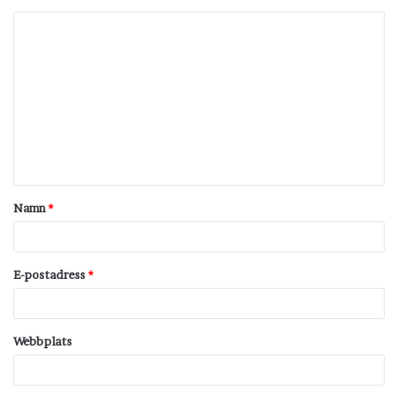
K
o
m
m
e
n
t
Namn
*
a
r
*
E-postadress
*
Webbplats