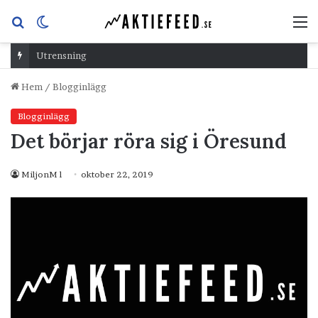
Sök
Switch
M
efter
skin
Utrensning
Hem
/
Blogginlägg
Blogginlägg
Det börjar röra sig i Öresund
MiljonM l
oktober 22, 2019