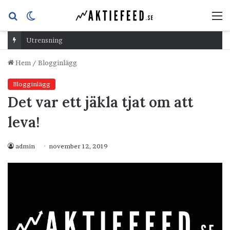
Sök
Switch
M
efter
skin
Utrensning
Hem
/
Blogginlägg
Blogginlägg
Det var ett jäkla tjat om att
leva!
admin
november 12, 2019