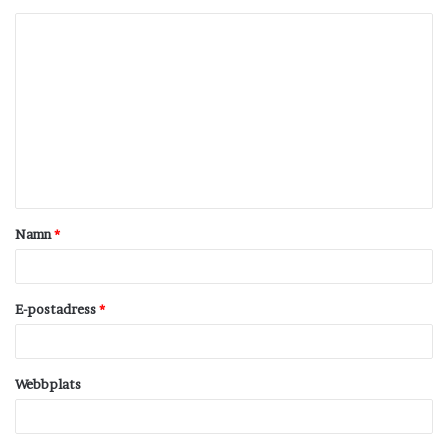
K
o
m
m
e
n
t
Namn
*
a
r
*
E-postadress
*
Webbplats