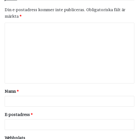
Din e-postadress kommer inte publiceras.
Obligatoriska fält är
märkta
*
K
o
m
m
e
n
t
Namn
*
a
r
*
E-postadress
*
Webbplats