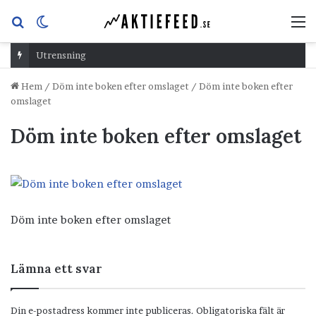
Sök
Switch
M
efter
skin
Utrensning
Hem
/
Döm inte boken efter omslaget
/
Döm inte boken efter
omslaget
Döm inte boken efter omslaget
Döm inte boken efter omslaget
Lämna ett svar
Din e-postadress kommer inte publiceras.
Obligatoriska fält är