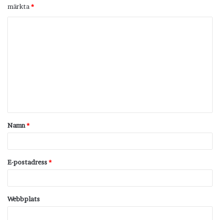
märkta
*
K
o
m
m
e
n
t
Namn
*
a
r
*
E-postadress
*
Webbplats