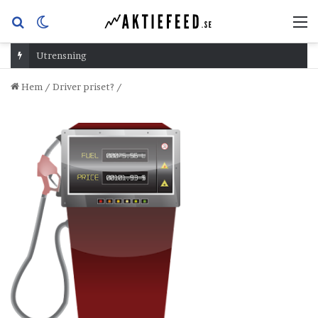
Sök
Switch
M
efter
skin
Utrensning
Hem
/
Driver priset?
/