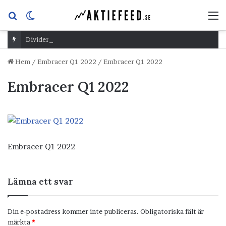
Sök
Switch
M
efter
skin
Dividend Overshoot Day
Hem
/
Embracer Q1 2022
/
Embracer Q1 2022
Embracer Q1 2022
Embracer Q1 2022
Lämna ett svar
Din e-postadress kommer inte publiceras.
Obligatoriska fält är
märkta
*