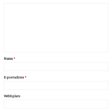
K
o
m
m
e
n
t
Namn
*
a
r
*
E-postadress
*
Webbplats