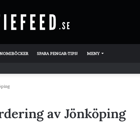
ONOMIBÖCKER
SPARA PENGAR-TIPS!
MENY
öping
ärdering av Jönköping