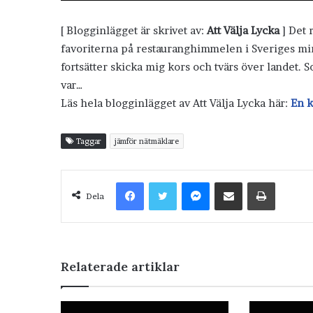
[ Blogginlägget är skrivet av:
Att Välja Lycka
] Det r
favoriterna på restauranghimmelen i Sveriges min
fortsätter skicka mig kors och tvärs över landet. 
var…
Läs hela blogginlägget av Att Välja Lycka här:
En k
Taggar
jämför nätmäklare
Facebook
Twitter
Messenger
Dela via e-post
Skriv ut
Dela
Relaterade artiklar