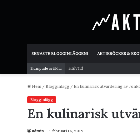
SENASTE BLOGGINLÄGGEN!
AKTIEBÖCKER & EK
Halvtid
Slumpade artiklar
Hem
/
Blogginlägg
/
En kulinarisk utvärdering av Jönk
Blogginlägg
En kulinarisk utv
admin
februari 16, 2019