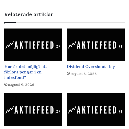
Relaterade artiklar
Hur är det möjligt att
Dividend Overshoot Day
förlora pengar i en
augusti 6, 2026
indexfond?
augusti 9, 2026