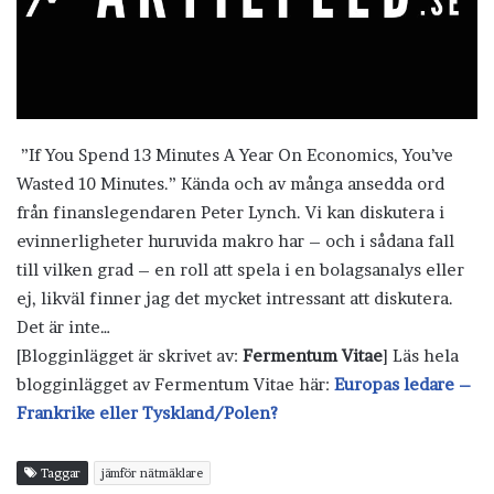
”If You Spend 13 Minutes A Year On Economics, You’ve
Wasted 10 Minutes.” Kända och av många ansedda ord
från finanslegendaren Peter Lynch. Vi kan diskutera i
evinnerligheter huruvida makro har – och i sådana fall
till vilken grad – en roll att spela i en bolagsanalys eller
ej, likväl finner jag det mycket intressant att diskutera.
Det är inte…
[Blogginlägget är skrivet av:
Fermentum Vitae
] Läs hela
blogginlägget av Fermentum Vitae här:
Europas ledare –
Frankrike eller Tyskland/Polen?
Taggar
jämför nätmäklare