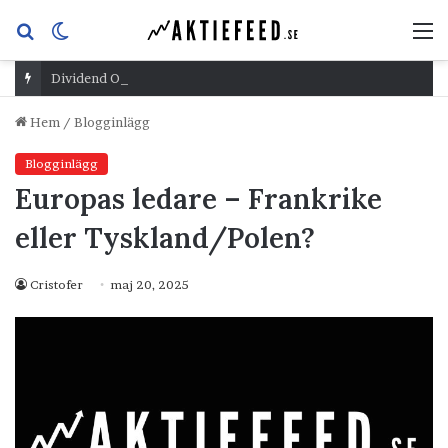
Sök
Switch
M
efter
skin
Dividend Overshoot Day
Hem
/
Blogginlägg
Blogginlägg
Europas ledare – Frankrike
eller Tyskland/Polen?
Cristofer
maj 20, 2025