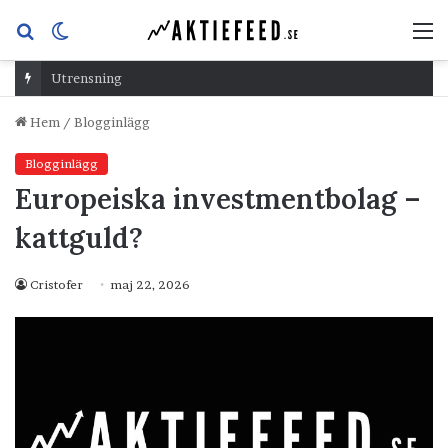
Sök
Switch
M
efter
skin
Utrensning
Hem
/
Blogginlägg
Blogginlägg
Europeiska investmentbolag –
kattguld?
Cristofer
maj 22, 2026