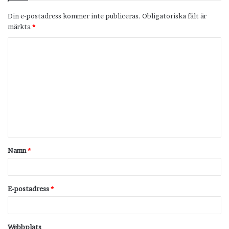
Din e-postadress kommer inte publiceras.
Obligatoriska fält är
märkta
*
K
o
m
m
e
n
t
Namn
*
a
r
*
E-postadress
*
Webbplats