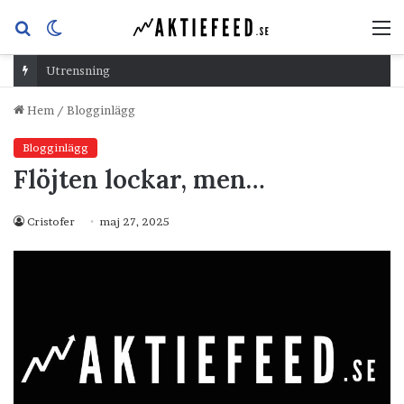
Sök
Switch
M
efter
skin
Utrensning
Hem
/
Blogginlägg
Blogginlägg
Flöjten lockar, men…
Cristofer
maj 27, 2025