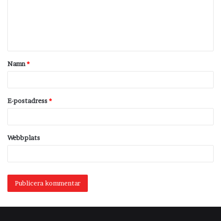
m
e
n
t
Namn
*
a
r
*
E-postadress
*
Webbplats