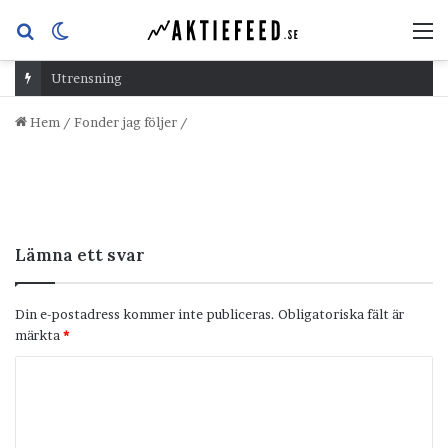
Sök
Switch
M
efter
skin
Utrensning
Hem
/
Fonder jag följer
/
Lämna ett svar
Din e-postadress kommer inte publiceras.
Obligatoriska fält är
märkta
*
K
o
m