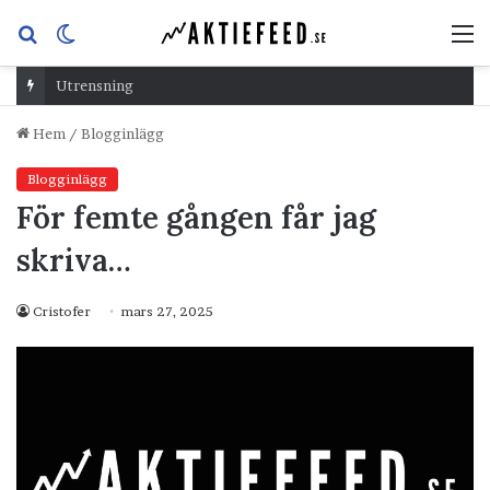
Sök
Switch
M
efter
skin
Utrensning
Hem
/
Blogginlägg
Blogginlägg
För femte gången får jag
skriva…
Cristofer
mars 27, 2025