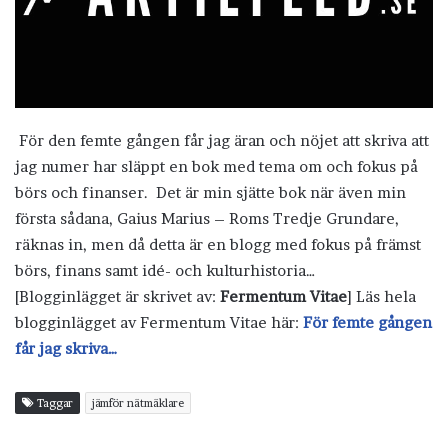
För den femte gången får jag äran och nöjet att skriva att
jag numer har släppt en bok med tema om och fokus på
börs och finanser. Det är min sjätte bok när även min
första sådana, Gaius Marius – Roms Tredje Grundare,
räknas in, men då detta är en blogg med fokus på främst
börs, finans samt idé- och kulturhistoria…
[Blogginlägget är skrivet av:
Fermentum Vitae
] Läs hela
blogginlägget av Fermentum Vitae här:
För femte gången
får jag skriva…
Taggar
jämför nätmäklare