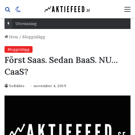
Sök
Switch
M
efter
skin
Utrensning
Hem
/
Blogginlägg
Blogginlägg
Först Saas. Sedan BaaS. NU…
CaaS?
Sofokles-
november 4, 2019