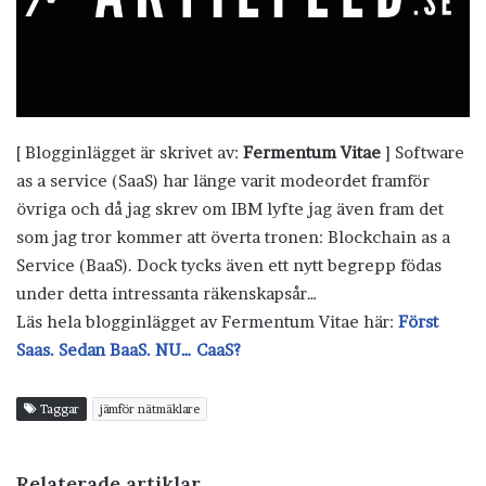
[ Blogginlägget är skrivet av:
Fermentum Vitae
] Software
as a service (SaaS) har länge varit modeordet framför
övriga och då jag skrev om IBM lyfte jag även fram det
som jag tror kommer att överta tronen: Blockchain as a
Service (BaaS). Dock tycks även ett nytt begrepp födas
under detta intressanta räkenskapsår…
Läs hela blogginlägget av Fermentum Vitae här:
Först
Saas. Sedan BaaS. NU… CaaS?
Taggar
jämför nätmäklare
Relaterade artiklar