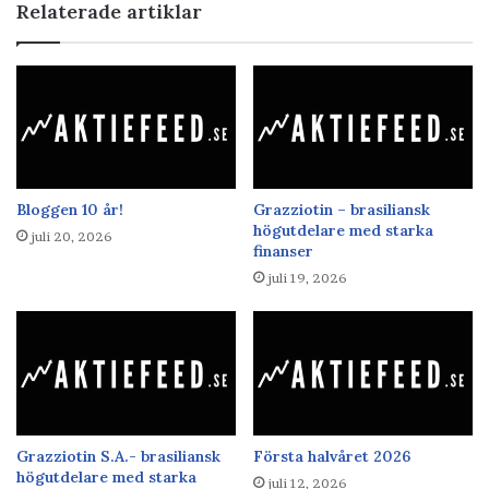
Relaterade artiklar
Bloggen 10 år!
Grazziotin – brasiliansk
högutdelare med starka
juli 20, 2026
finanser
juli 19, 2026
Grazziotin S.A.- brasiliansk
Första halvåret 2026
högutdelare med starka
juli 12, 2026