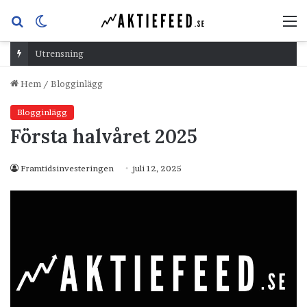
Sök
Switch
M
efter
skin
Utrensning
Hem
/
Blogginlägg
Blogginlägg
Första halvåret 2025
Framtidsinvesteringen
juli 12, 2025