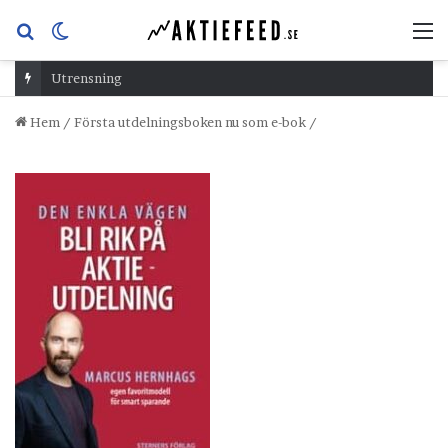
Sök
Switch
M
efter
skin
Utrensning
Hem
/
Första utdelningsboken nu som e-bok
/