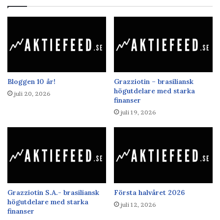
Bloggen 10 år!
Grazziotin – brasiliansk
högutdelare med starka
juli 20, 2026
finanser
juli 19, 2026
Grazziotin S.A.- brasiliansk
Första halvåret 2026
högutdelare med starka
juli 12, 2026
finanser