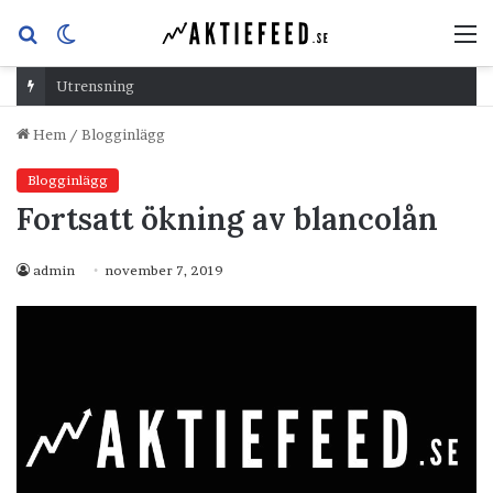
Sök
Switch
M
efter
skin
Utrensning
Hem
/
Blogginlägg
Blogginlägg
Fortsatt ökning av blancolån
admin
november 7, 2019