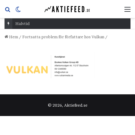
Sök
Switch
M
efter
skin
Halvtid
Hem
/
Fortsatta problem för författare hos Vulkan
/
© 2026, Aktiefeed.se