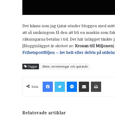
Det känns som jag tjatat sönder bloggen med mitt på
att så småningom få den att bli en maskin som fak
räkningarna betalas i tid. Det här inlägget tänkte
[Blogginlägget är skrivet av:
Kronan till Miljonen
]
Frihetsportföljen – lev helt eller delvis på utdeln
Taggar
Aktier, investeringar och sparande
Facebook
Twitter
Messenger
Dela via e-post
Skriv ut
Dela
Relaterade artiklar