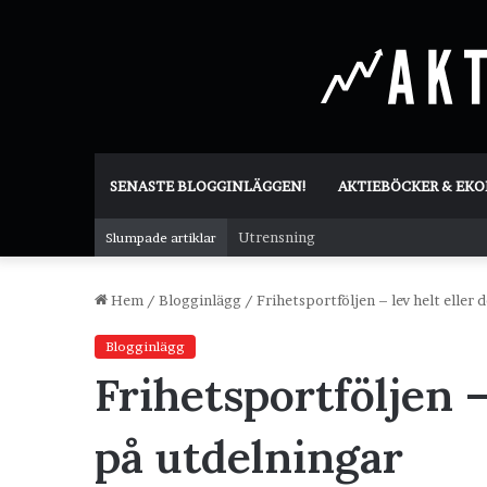
SENASTE BLOGGINLÄGGEN!
AKTIEBÖCKER & EK
Utrensning
Slumpade artiklar
Hem
/
Blogginlägg
/
Frihetsportföljen – lev helt eller 
Blogginlägg
Frihetsportföljen –
på utdelningar