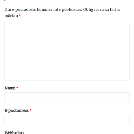
Din e-postadress kommer inte publiceras.
Obligatoriska fält är
märkta
*
K
o
m
m
e
n
t
Namn
*
a
r
*
E-postadress
*
Webbplats