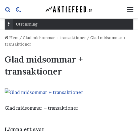
Sök
Switch
M
efter
skin
Utrensning
Hem
/
Glad midsommar + transaktioner
/
Glad midsommar +
transaktioner
Glad midsommar +
transaktioner
Glad midsommar + transaktioner
Lämna ett svar