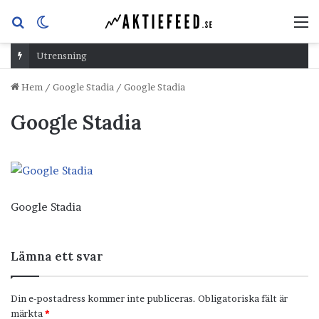
Sök
Switch
M
efter
skin
Utrensning
Hem
/
Google Stadia
/
Google Stadia
Google Stadia
Google Stadia
Lämna ett svar
Din e-postadress kommer inte publiceras.
Obligatoriska fält är
märkta
*