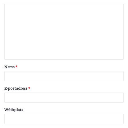
K
o
m
m
e
n
t
Namn
*
a
r
*
E-postadress
*
Webbplats