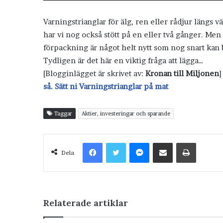
Varningstrianglar för älg, ren eller rådjur längs vä
har vi nog också stött på en eller två gånger. Men
förpackning är något helt nytt som nog snart kan 
Tydligen är det här en viktig fråga att lägga…
[Blogginlägget är skrivet av:
Kronan till Miljonen
]
så. Sätt ni Varningstrianglar på mat
Taggar
Aktier, investeringar och sparande
Facebook
Twitter
Messenger
Dela via e-post
Skriv ut
Dela
Relaterade artiklar