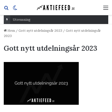
Sök
Switch
M
efter
skin
Utrensning
Hem
/
Gott nytt utdelningsår 2023
/
Gott nytt utdelningsår
2023
Gott nytt utdelningsår 2023