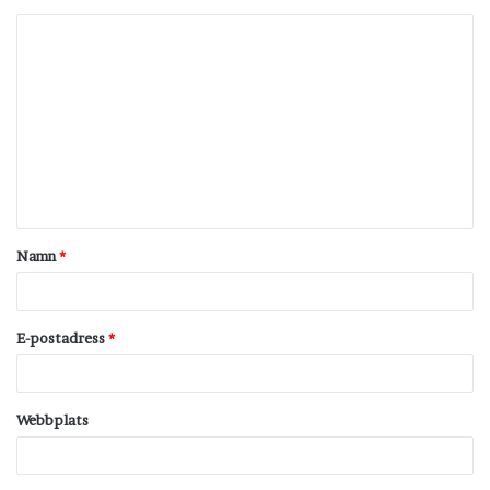
K
o
m
m
e
n
t
Namn
*
a
r
*
E-postadress
*
Webbplats