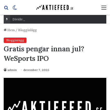
Sök
Switch
M
efter
skin
Dividend Overshoot Day
Hem
/
Blogginlägg
Blogginlägg
Gratis pengar innan jul?
WeSports IPO
admin
december 7, 2025