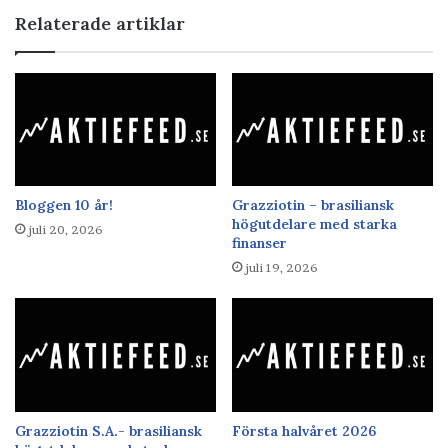
Relaterade artiklar
Bloggen 10 år!
Grazziotin – brasiliansk
högutdelare med starka
juli 20, 2026
finanser
juli 19, 2026
Grazziotin S.A.- brasiliansk
Första halvåret 2026