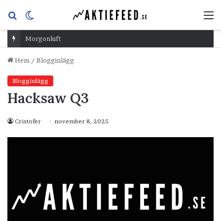
Sök
Switch
M
efter
skin
Morgonluft
Hem
/
Blogginlägg
Blogginlägg
Hacksaw Q3
Cristofer
november 8, 2025