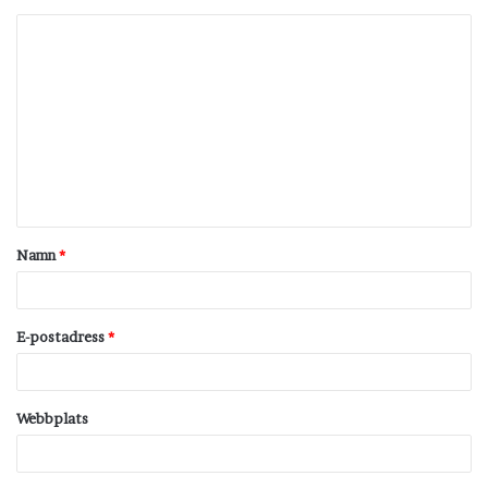
K
o
m
m
e
n
t
Namn
*
a
r
*
E-postadress
*
Webbplats