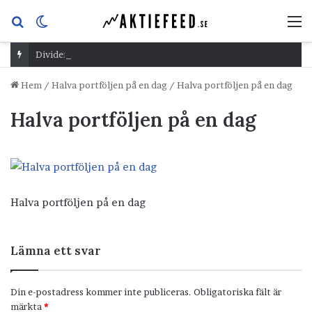
Sök
Switch
M
efter
skin
Dividend Overshoot Day
Hem
/
Halva portföljen på en dag
/
Halva portföljen på en dag
Halva portföljen på en dag
Halva portföljen på en dag
Lämna ett svar
Din e-postadress kommer inte publiceras.
Obligatoriska fält är
märkta
*