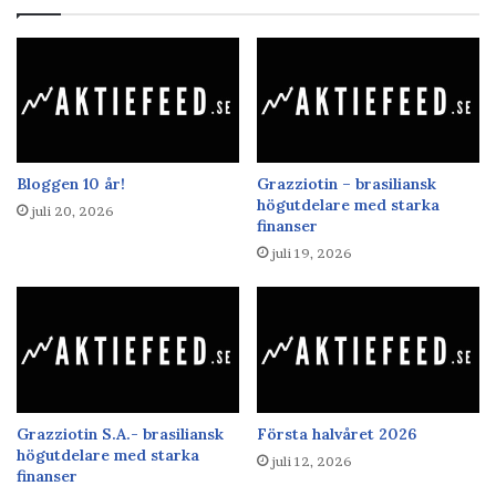
Bloggen 10 år!
Grazziotin – brasiliansk
högutdelare med starka
juli 20, 2026
finanser
juli 19, 2026
Grazziotin S.A.- brasiliansk
Första halvåret 2026
högutdelare med starka
juli 12, 2026
finanser