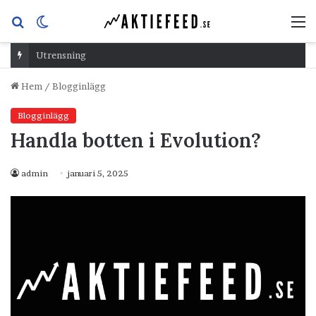
Sök
Switch
M
efter
skin
Utrensning
Hem
/
Blogginlägg
Blogginlägg
Handla botten i Evolution?
admin
januari 5, 2025