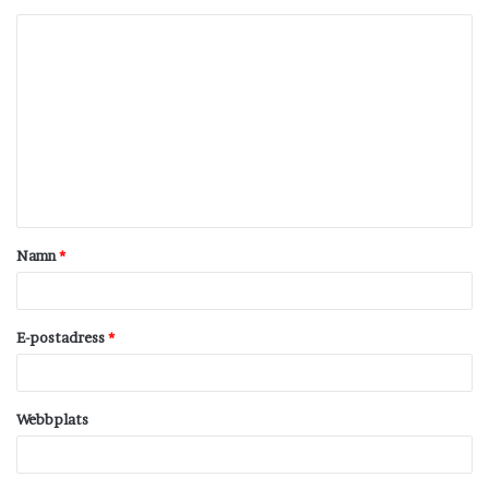
K
o
m
m
e
n
t
Namn
*
a
r
*
E-postadress
*
Webbplats