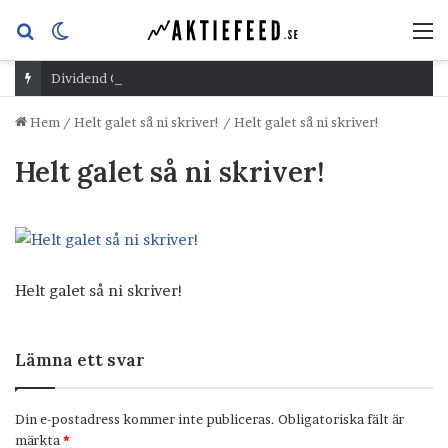
Sök
Switch
M
efter
skin
Dividend Overshoot Day
Hem
/
Helt galet så ni skriver!
/
Helt galet så ni skriver!
Helt galet så ni skriver!
Helt galet så ni skriver!
Lämna ett svar
Din e-postadress kommer inte publiceras.
Obligatoriska fält är
märkta
*