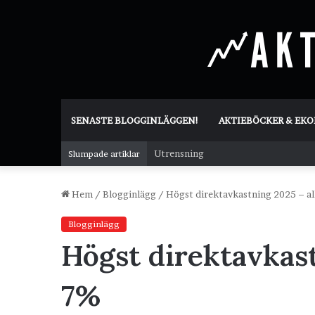
SENASTE BLOGGINLÄGGEN!
AKTIEBÖCKER & EK
Utrensning
Slumpade artiklar
Hem
/
Blogginlägg
/
Högst direktavkastning 2025 – al
Blogginlägg
Högst direktavkast
7%