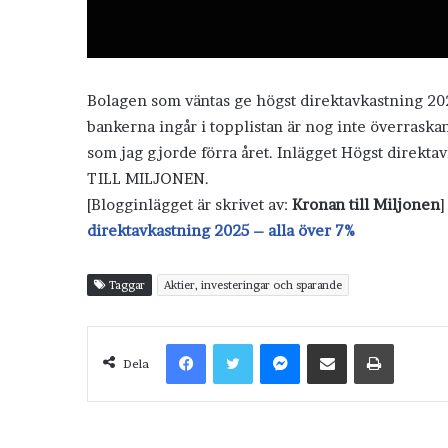
Bolagen som väntas ge högst direktavkastning 2025 ä
bankerna ingår i topplistan är nog inte överraska
som jag gjorde förra året. Inlägget Högst direkt
TILL MILJONEN.
[Blogginlägget är skrivet av:
Kronan till Miljonen
]
direktavkastning 2025 – alla över 7%
Taggar
Aktier, investeringar och sparande
Facebook
Twitter
Messenger
Dela via e-post
Skriv ut
Dela