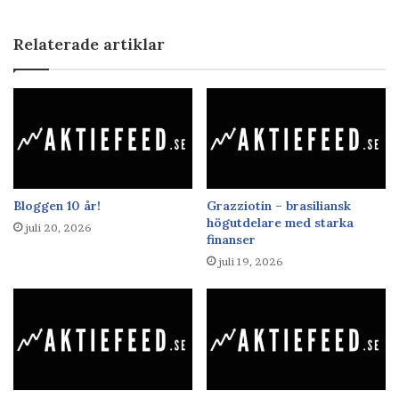
Relaterade artiklar
Bloggen 10 år!
Grazziotin – brasiliansk
högutdelare med starka
juli 20, 2026
finanser
juli 19, 2026