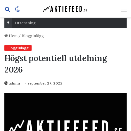
Sök
Switch
M
efter
skin
Utrensning
Hem
/
Blogginlägg
Blogginlägg
Högst potentiell utdelning
2026
admin
september 27, 2025