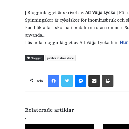
[ Blogginlägget är skrivet av:
Att Välja Lycka
] För 
Spinningskor är cykelskor för inomhusbruk och sk
kan häkta fast skorna i pedalerna utan remmar. Su
använda…
Läs hela blogginlägget av Att Välja Lycka här:
Hur 
Taggar
jämför nätmäklare
Facebook
Twitter
Messenger
Dela via e-post
Skriv ut
Dela
Relaterade artiklar