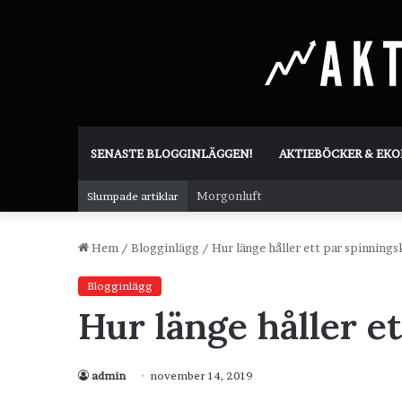
SENASTE BLOGGINLÄGGEN!
AKTIEBÖCKER & EK
Morgonluft
Slumpade artiklar
Hem
/
Blogginlägg
/
Hur länge håller ett par spinnings
Blogginlägg
Hur länge håller e
admin
november 14, 2019