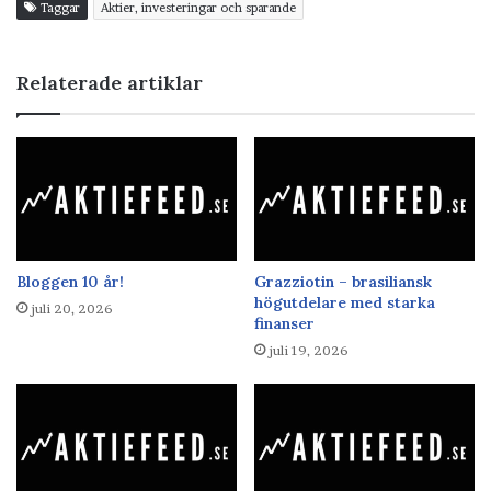
Taggar
Aktier, investeringar och sparande
Relaterade artiklar
Bloggen 10 år!
Grazziotin – brasiliansk
högutdelare med starka
juli 20, 2026
finanser
juli 19, 2026