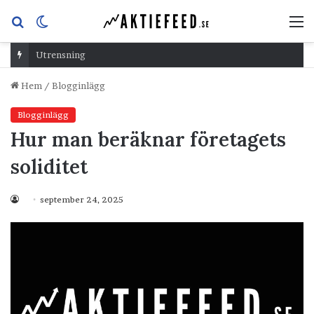
Sök
Switch
M
efter
skin
Utrensning
Hem
/
Blogginlägg
Blogginlägg
Hur man beräknar företagets
soliditet
september 24, 2025