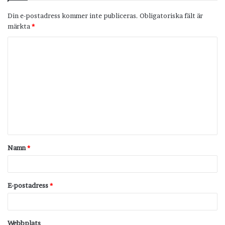
Din e-postadress kommer inte publiceras.
Obligatoriska fält är
märkta
*
K
o
m
m
e
n
t
Namn
*
a
r
*
E-postadress
*
Webbplats